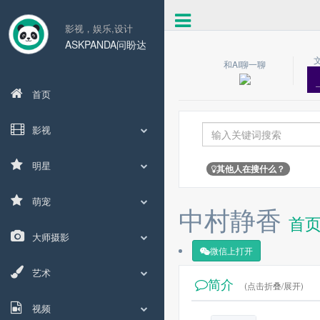
影视，娱乐,设计
ASKPANDA问盼达
和AI聊一聊
首页
影视
明星
其他人在搜什么？
萌宠
中村静香
首
大师摄影
微信上打开
艺术
简介
(点击折叠/展开)
视频