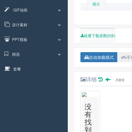
简介
GIF动画
设计素材
批量下载原图(0张)
PPT模板
精选
自动加载模式
手
套餐
详细
共
0
张
没
有
找
到