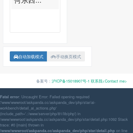
自动加载模式
手动换页模式
备案号：
沪ICP备15018907号-1
联系我<Contact me>
Fatal error
: Uncaught Error: Failed opening required
'/www/wwwroot/askpanda.cc/askpanda_dev/php/star/ai-
workbench/detail_ai_actions.php'
(include_path='.:/www/server/php/81/lib/php') in
/www/wwwroot/askpanda.cc/askpanda_dev/php/star/detail.php:1092 Stack
trace: #0 {main} thrown in
/www/wwwroot/askpanda.cc/askpanda_dev/php/star/detail.php
on line