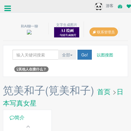
游客
文字生成图片
和AI聊一聊
联系管理员
全部
Go!
以图搜图
其他人在搜什么？
笕美和子(筧美和子)
首页
>
日
本写真女星
简介