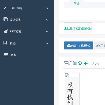
简介
GIF动画
设计素材
批量下载原图(0张)
PPT模板
精选
自动加载模式
手
套餐
详细
共
0
张
没
有
找
到