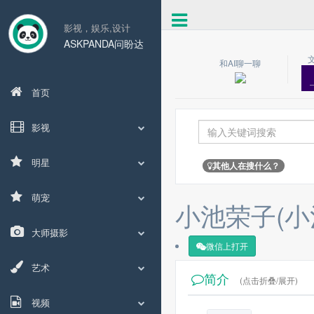
影视，娱乐,设计
ASKPANDA问盼达
和AI聊一聊
首页
影视
明星
其他人在搜什么？
萌宠
小池荣子(小
大师摄影
微信上打开
艺术
简介
(点击折叠/展开)
视频