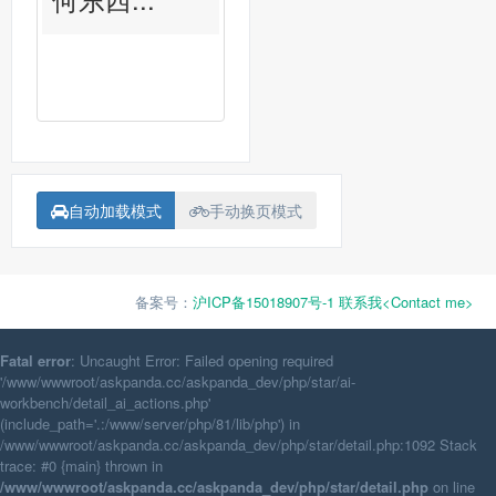
自动加载模式
手动换页模式
备案号：
沪ICP备15018907号-1
联系我<Contact me>
Fatal error
: Uncaught Error: Failed opening required
'/www/wwwroot/askpanda.cc/askpanda_dev/php/star/ai-
workbench/detail_ai_actions.php'
(include_path='.:/www/server/php/81/lib/php') in
/www/wwwroot/askpanda.cc/askpanda_dev/php/star/detail.php:1092 Stack
trace: #0 {main} thrown in
/www/wwwroot/askpanda.cc/askpanda_dev/php/star/detail.php
on line