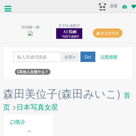
游客
文字生成图片
和AI聊一聊
联系管理员
全部
Go!
以图搜图
其他人在搜什么？
森田美位子(森田みいこ)
首
页
>
日本写真女星
简介