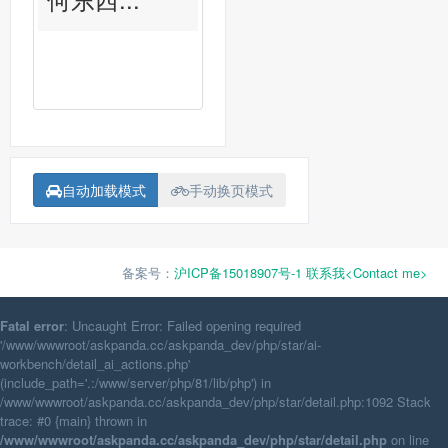
自动加载模式
手动换页模式
备案号：
沪ICP备15018907号-1
联系我<Contact me>
Fatal error
: Uncaught Error: Failed opening required
'/www/wwwroot/askpanda.cc/askpanda_dev/php/star/ai-
workbench/detail_ai_actions.php'
(include_path='.:/www/server/php/81/lib/php') in
/www/wwwroot/askpanda.cc/askpanda_dev/php/star/detail.php:1092 Stack
trace: #0 {main} thrown in
/www/wwwroot/askpanda.cc/askpanda_dev/php/star/detail.php
on line