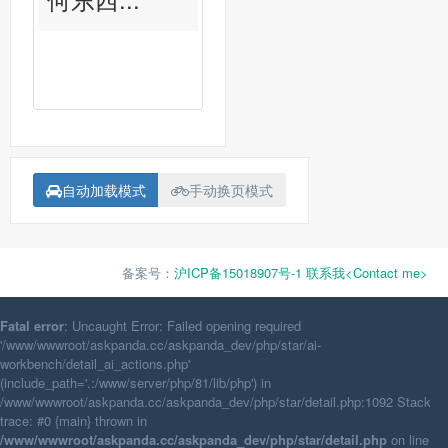
自动加载模式
手动换页模式
备案号：
沪ICP备15018907号-1
联系我<Contact me>
Fatal error
: Uncaught Error: Failed opening required
'/www/wwwroot/askpanda.cc/askpanda_dev/php/star/ai-
workbench/detail_ai_actions.php'
(include_path='.:/www/server/php/81/lib/php') in
/www/wwwroot/askpanda.cc/askpanda_dev/php/star/detail.php:1092 Stack
trace: #0 {main} thrown in
/www/wwwroot/askpanda.cc/askpanda_dev/php/star/detail.php
on line