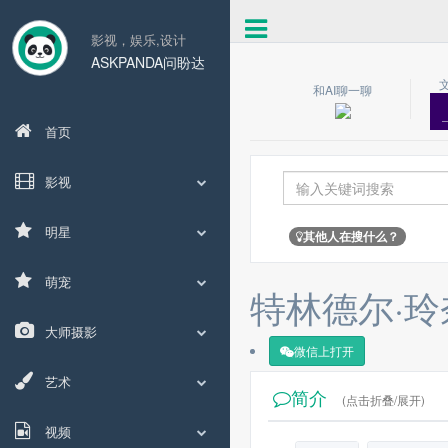
影视，娱乐,设计
ASKPANDA问盼达
和AI聊一聊
首页
影视
明星
其他人在搜什么？
萌宠
特林德尔·玲
大师摄影
微信上打开
艺术
简介
(点击折叠/展开)
视频