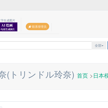
文字生成图片
联系管理员
全部
奈(トリンドル玲奈)
首页
>
日本