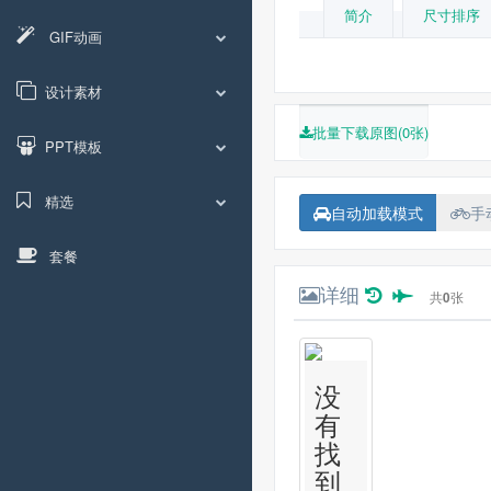
简介
尺寸排序
GIF动画
设计素材
批量下载原图(0张)
PPT模板
精选
自动加载模式
手
套餐
详细
共
0
张
没
有
找
到