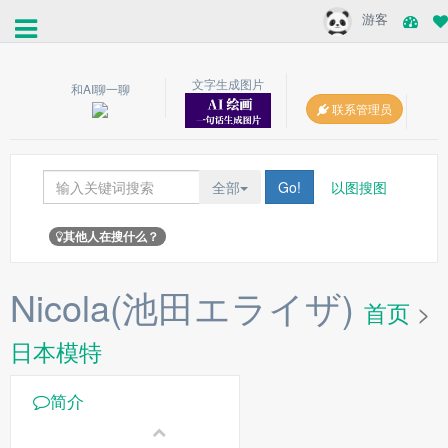
游客
文字生成图片
和AI聊一聊
联系管理员
全部
Go!
以图搜图
其他人在搜什么？
Nicola(池田エライザ)
首页
>
日本模特
简介