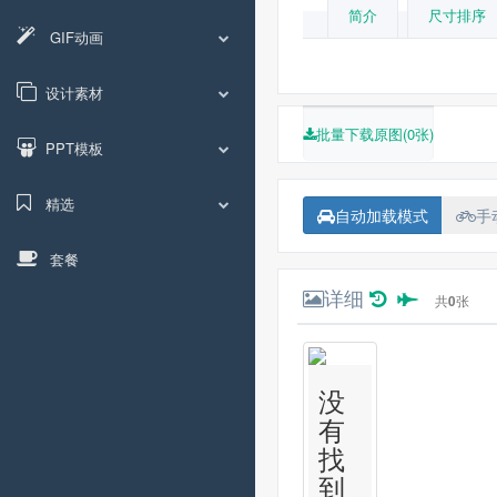
简介
尺寸排序
GIF动画
设计素材
批量下载原图(0张)
PPT模板
精选
自动加载模式
手
套餐
详细
共
0
张
没
有
找
到