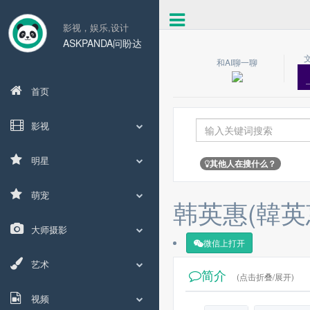
影视，娱乐,设计
ASKPANDA问盼达
和AI聊一聊
首页
影视
明星
其他人在搜什么？
萌宠
韩英惠(韓英
大师摄影
微信上打开
艺术
简介
(点击折叠/展开)
视频