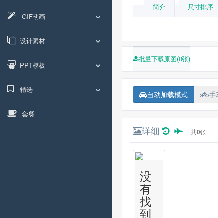
简介
尺寸排序
GIF动画
设计素材
批量下载原图(0张)
PPT模板
精选
自动加载模式
手
套餐
详细
共
0
张
没
有
找
到