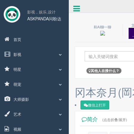
影视，娱乐,设计
ASKPANDA问盼达
和AI聊一聊
首页
影视
明星
其他人在搜什么？
萌宠
冈本奈月(岡
大师摄影
微信上打开
艺术
简介
(点击折叠/展开)
视频