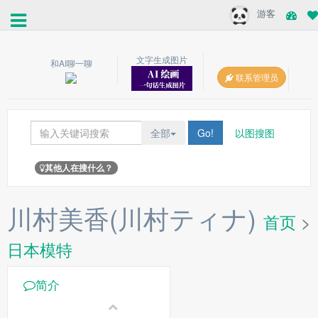
游客
文字生成图片
和AI聊一聊
联系管理员
全部
Go!
以图搜图
其他人在搜什么？
川村美香(川村ティナ)
首页
>
日本模特
简介