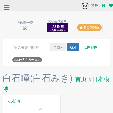
游客
文字生成图片
和AI聊一聊
联系管理员
全部
Go!
以图搜图
其他人在搜什么？
白石瞳(白石みき)
首页
>
日本模
特
简介