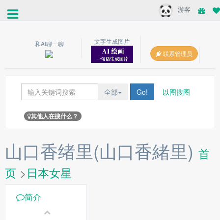
游客
文字生成图片
和AI聊一聊
联系管理员
全部
Go!
以图搜图
其他人在搜什么？
山口香绪里(山口香緒里)
首
页
>
日本女星
简介