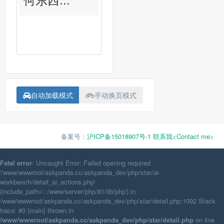
自动加载模式
手动换页模式
备案号：
沪ICP备15018907号-1
联系我<Contact me>
Fatal error
: Uncaught Error: Failed opening required
'/www/wwwroot/askpanda.cc/askpanda_dev/php/star/ai-
workbench/detail_ai_actions.php'
(include_path='.:/www/server/php/81/lib/php') in
/www/wwwroot/askpanda.cc/askpanda_dev/php/star/detail.php:1092 Stack
trace: #0 {main} thrown in
/www/wwwroot/askpanda.cc/askpanda_dev/php/star/detail.php
on line