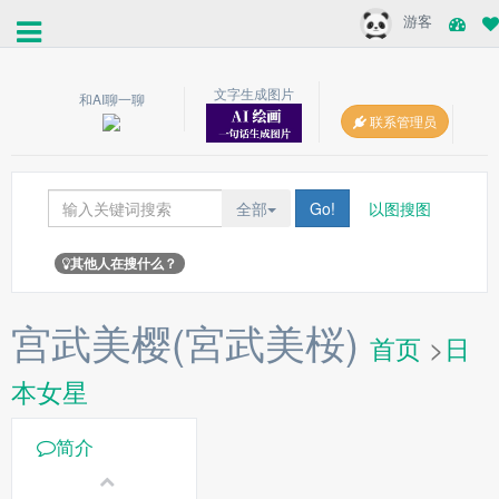
游客
文字生成图片
和AI聊一聊
联系管理员
全部
Go!
以图搜图
其他人在搜什么？
宫武美樱(宮武美桜)
首页
>
日
本女星
简介