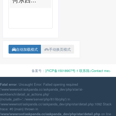
自动加载模式
手动换页模式
备案号：
沪ICP备15018907号-1
联系我<Contact me>
Fatal error
: Uncaught Error: Failed opening required
'/www/wwwroot/askpanda.cc/askpanda_dev/php/star/ai-
workbench/detail_ai_actions.php'
(include_path='.:/www/server/php/81/lib/php') in
/www/wwwroot/askpanda.cc/askpanda_dev/php/star/detail.php:1092 Stack
trace: #0 {main} thrown in
/www/wwwroot/askpanda.cc/askpanda_dev/php/star/detail.php
on line