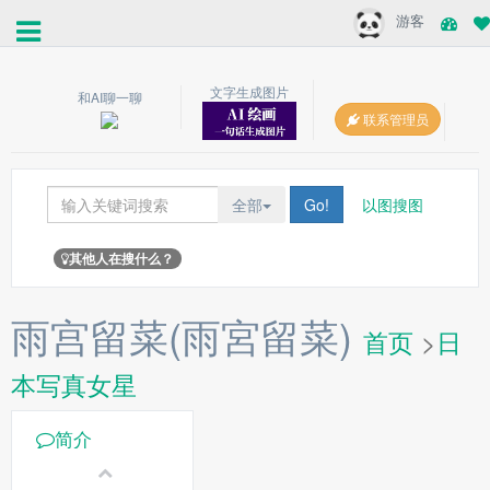
游客
文字生成图片
和AI聊一聊
联系管理员
全部
Go!
以图搜图
其他人在搜什么？
雨宫留菜(雨宮留菜)
首页
>
日
本写真女星
简介