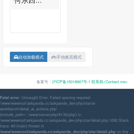
自动加载模式
手动换页模式
备案号：
沪ICP备15018907号-1
联系我<Contact me>
Fatal error
: Uncaught Error: Failed opening required
'/www/wwwroot/askpanda.cc/askpanda_dev/php/star/ai-
workbench/detail_ai_actions.php'
(include_path='.:/www/server/php/81/lib/php') in
/www/wwwroot/askpanda.cc/askpanda_dev/php/star/detail.php:1092 Stack
trace: #0 {main} thrown in
/www/wwwroot/askpanda.cc/askpanda_dev/php/star/detail.php
on line