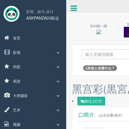
影视，娱乐,设计
ASKPANDA问盼达
和AI聊一聊
首页
影视
明星
其他人在搜什么？
萌宠
黑宫彩(黒宮
大师摄影
微信上打开
艺术
简介
(点击折叠/展开)
视频