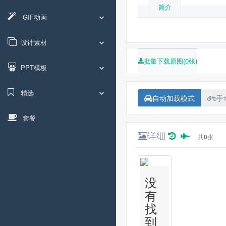
简介
GIF动画
设计素材
批量下载原图(0张)
PPT模板
精选
自动加载模式
手
套餐
详细
共
0
张
没
有
找
到