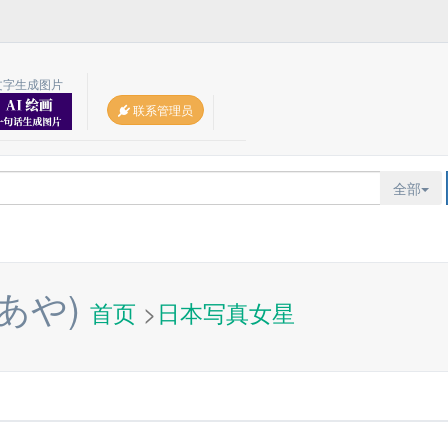
文字生成图片
联系管理员
全部
あや)
首页
>
日本写真女星