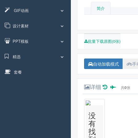
简介
GIF动画
设计素材
PPT模板
批量下载原图(0张)
精选
自动加载模式
手
套餐
详细
共
0
张
没
有
找