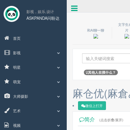
影视，娱乐,设计
ASKPANDA问盼达
文字生
和AI聊一聊
片
首页
影视
明星
其他人在搜什么？
萌宠
麻仓优(麻倉
大师摄影
微信上打开
艺术
简介
(点击折叠/展开)
视频