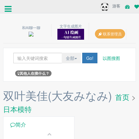
游客
文字生成图片
和AI聊一聊
联系管理员
全部
Go!
以图搜图
其他人在搜什么？
双叶美佳(大友みなみ)
首页
>
日本模特
简介