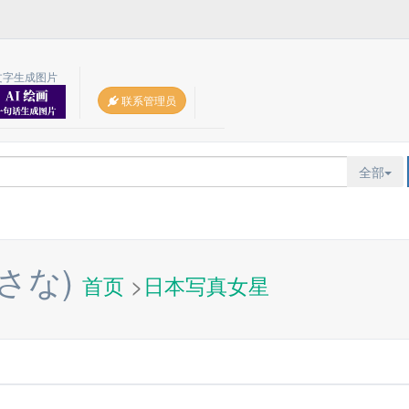
文字生成图片
联系管理员
全部
さな)
首页
>
日本写真女星