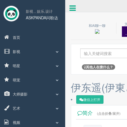
影视，娱乐,设计
ASKPANDA问盼达
和AI聊一聊
首页
影视
明星
其他人在搜什么？
萌宠
伊东遥(伊東
大师摄影
微信上打开
艺术
简介
(点击折叠/展开)
视频