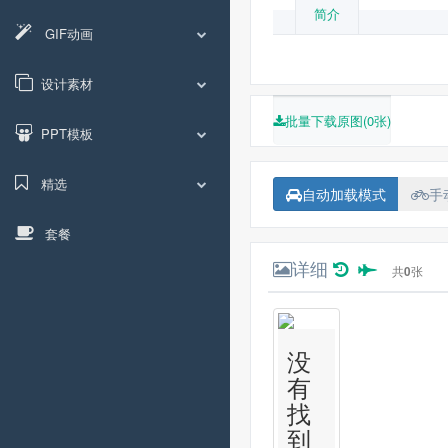
简介
GIF动画
设计素材
批量下载原图(0张)
PPT模板
精选
自动加载模式
手
套餐
详细
共
0
张
没
有
找
到