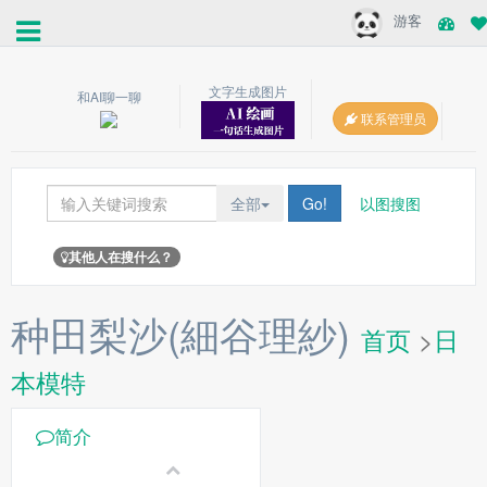
游客
文字生成图片
和AI聊一聊
联系管理员
全部
Go!
以图搜图
其他人在搜什么？
种田梨沙(細谷理紗)
首页
>
日
本模特
简介