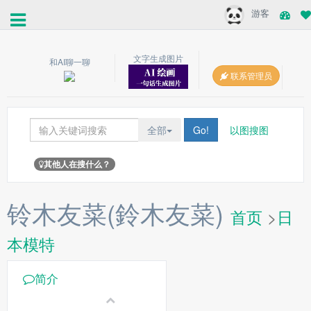
游客
文字生成图片
和AI聊一聊
联系管理员
全部
Go!
以图搜图
其他人在搜什么？
铃木友菜(鈴木友菜)
首页
>
日
本模特
简介