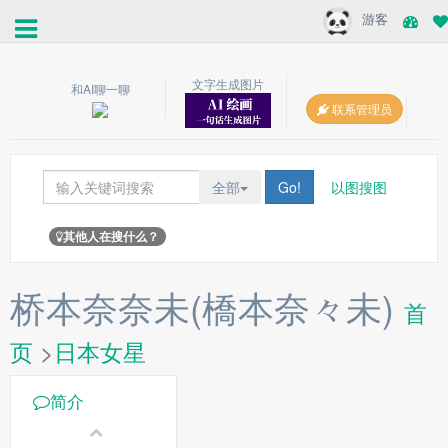
游客
文字生成图片
和AI聊一聊
联系管理员
全部
Go!
以图搜图
其他人在搜什么？
桥本奈奈未(橋本奈々未)
首
页
>
日本女星
简介