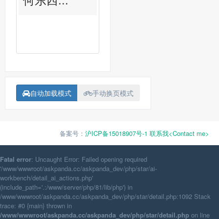
自动加载模式
手动换页模式
备案号：
沪ICP备15018907号-1
联系我<Contact me>
Fatal error
: Uncaught Error: Failed opening required
'/www/wwwroot/askpanda.cc/askpanda_dev/php/star/ai-
workbench/detail_ai_actions.php'
(include_path='.:/www/server/php/81/lib/php') in
/www/wwwroot/askpanda.cc/askpanda_dev/php/star/detail.php:1092 Stack
trace: #0 {main} thrown in
/www/wwwroot/askpanda.cc/askpanda_dev/php/star/detail.php
on line