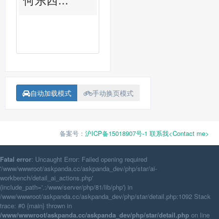
自动加载模式
手动换页模式
备案号：
沪ICP备15018907号-1
联系我<Contact me>
Fatal error
: Uncaught Error: Failed opening required
'/www/wwwroot/askpanda.cc/askpanda_dev/php/star/ai-
workbench/detail_ai_actions.php'
(include_path='.:/www/server/php/81/lib/php') in
/www/wwwroot/askpanda.cc/askpanda_dev/php/star/detail.php:1092 Stack
trace: #0 {main} thrown in
/www/wwwroot/askpanda.cc/askpanda_dev/php/star/detail.php
on line