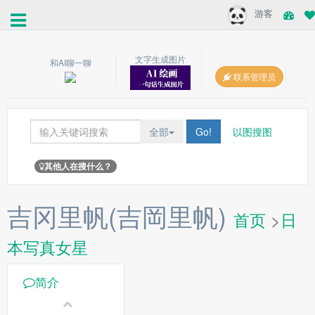
游客
文字生成图片
和AI聊一聊
联系管理员
全部
Go!
以图搜图
其他人在搜什么？
吉冈里帆(吉岡里帆)
首页
>
日
本写真女星
简介