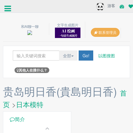
游客
文字生成图片
和AI聊一聊
联系管理员
全部
Go!
以图搜图
其他人在搜什么？
贵岛明日香(貴島明日香)
首
页
>
日本模特
简介