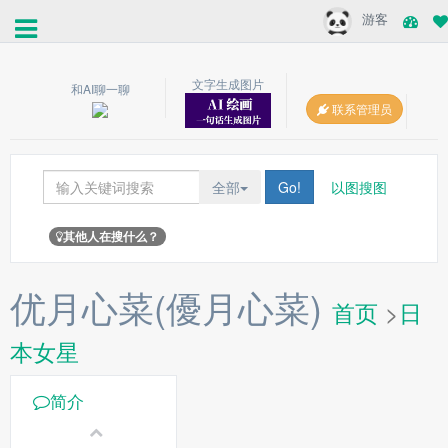
游客
文字生成图片
和AI聊一聊
联系管理员
全部
Go!
以图搜图
其他人在搜什么？
优月心菜(優月心菜)
首页
>
日
本女星
简介