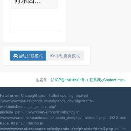
自动加载模式
手动换页模式
备案号：
沪ICP备15018907号-1
联系我<Contact me>
Fatal error
: Uncaught Error: Failed opening required
'/www/wwwroot/askpanda.cc/askpanda_dev/php/star/ai-
workbench/detail_ai_actions.php'
(include_path='.:/www/server/php/81/lib/php') in
/www/wwwroot/askpanda.cc/askpanda_dev/php/star/detail.php:1092 Stack
trace: #0 {main} thrown in
/www/wwwroot/askpanda.cc/askpanda_dev/php/star/detail.php
on line