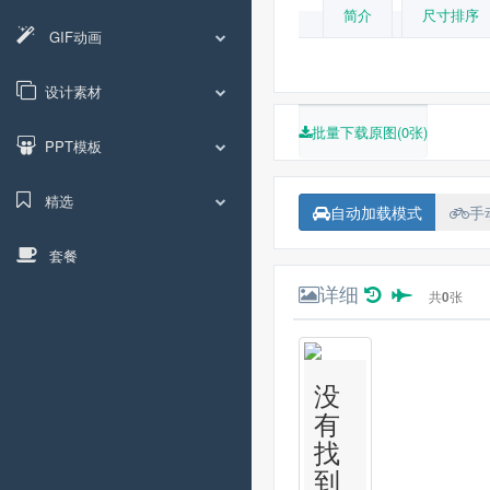
简介
尺寸排序
GIF动画
设计素材
批量下载原图(0张)
PPT模板
精选
自动加载模式
手
套餐
详细
共
0
张
没
有
找
到