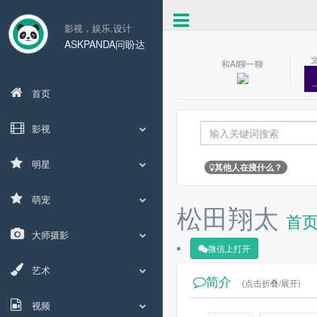
影视，娱乐,设计
ASKPANDA问盼达
和AI聊一聊
首页
影视
明星
其他人在搜什么？
萌宠
松田翔太
首
大师摄影
微信上打开
艺术
简介
(点击折叠/展开)
视频