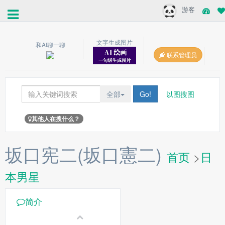
游客
文字生成图片
和AI聊一聊
联系管理员
全部
Go!
以图搜图
其他人在搜什么？
坂口宪二(坂口憲二)
首页
>
日
本男星
简介