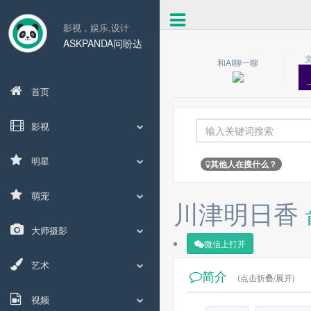
影视，娱乐,设计
ASKPANDA问盼达
和AI聊一聊
首页
影视
明星
其他人在搜什么？
萌宠
川津明日香
大师摄影
微信上打开
艺术
简介
(点击折叠/展开)
视频