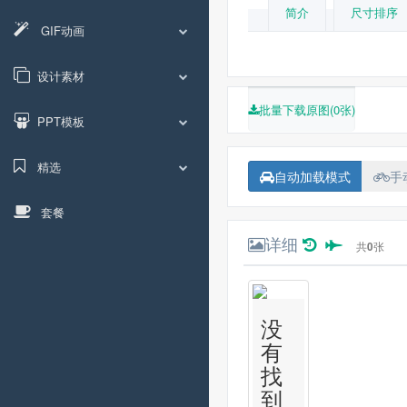
简介
尺寸排序
GIF动画
设计素材
批量下载原图(0张)
PPT模板
精选
自动加载模式
手
套餐
详细
共
0
张
没
有
找
到