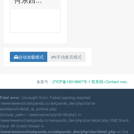
自动加载模式
手动换页模式
备案号：
沪ICP备15018907号-1
联系我<Contact me>
Fatal error
: Uncaught Error: Failed opening required
'/www/wwwroot/askpanda.cc/askpanda_dev/php/star/ai-
workbench/detail_ai_actions.php'
(include_path='.:/www/server/php/81/lib/php') in
/www/wwwroot/askpanda.cc/askpanda_dev/php/star/detail.php:1092 Stack
trace: #0 {main} thrown in
/www/wwwroot/askpanda.cc/askpanda_dev/php/star/detail.php
on line