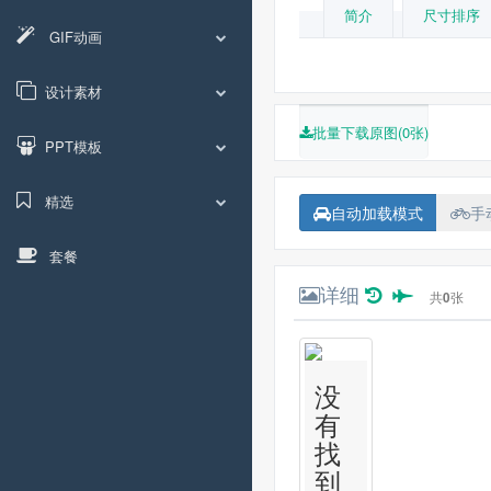
简介
尺寸排序
GIF动画
设计素材
批量下载原图(0张)
PPT模板
精选
自动加载模式
手
套餐
详细
共
0
张
没
有
找
到