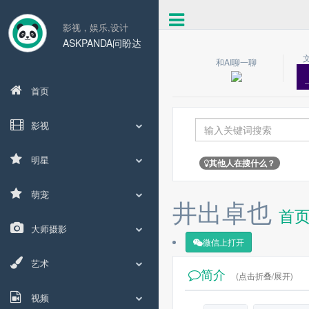
影视，娱乐,设计
ASKPANDA问盼达
和AI聊一聊
首页
影视
明星
其他人在搜什么？
萌宠
井出卓也
首
大师摄影
微信上打开
艺术
简介
(点击折叠/展开)
视频