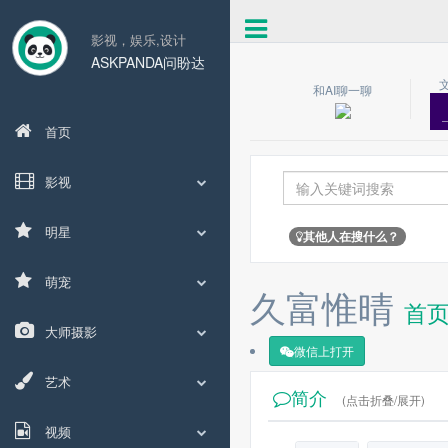
影视，娱乐,设计
ASKPANDA问盼达
和AI聊一聊
首页
影视
明星
其他人在搜什么？
萌宠
久富惟晴
首
大师摄影
微信上打开
艺术
简介
(点击折叠/展开)
视频