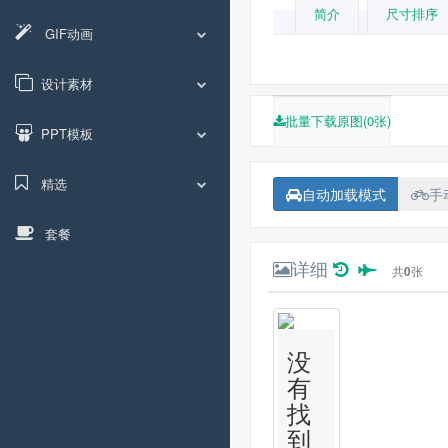
简介
尺寸排序
GIF动画
设计素材
批量下载原图(0张)
PPT模板
精选
自动加载模式
手
套餐
详细
共
0
张
没
有
找
到