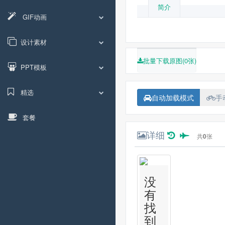
简介
GIF动画
设计素材
批量下载原图(0张)
PPT模板
精选
自动加载模式
手
套餐
详细
共
0
张
没
有
找
到