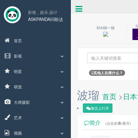
影视，娱乐,设计
ASKPANDA问盼达
和AI聊一聊
首页
影视
明星
其他人在搜什么？
萌宠
波瑠
首页
>
日本
大师摄影
微信上打开
艺术
简介
(点击折叠/展开)
视频