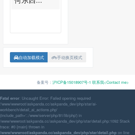
自动加载模式
手动换页模式
备案号：
沪ICP备15018907号-1
联系我<Contact me>
Fatal error
: Uncaught Error: Failed opening required
'/www/wwwroot/askpanda.cc/askpanda_dev/php/star/ai-
workbench/detail_ai_actions.php'
(include_path='.:/www/server/php/81/lib/php') in
/www/wwwroot/askpanda.cc/askpanda_dev/php/star/detail.php:1092 Stack
trace: #0 {main} thrown in
/www/wwwroot/askpanda.cc/askpanda_dev/php/star/detail.php
on line