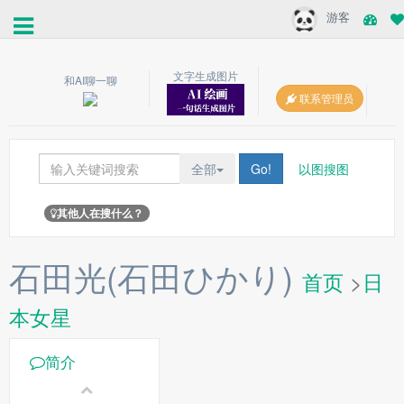
游客
文字生成图片
和AI聊一聊
联系管理员
全部
Go!
以图搜图
其他人在搜什么？
石田光(石田ひかり)
首页
>
日
本女星
简介