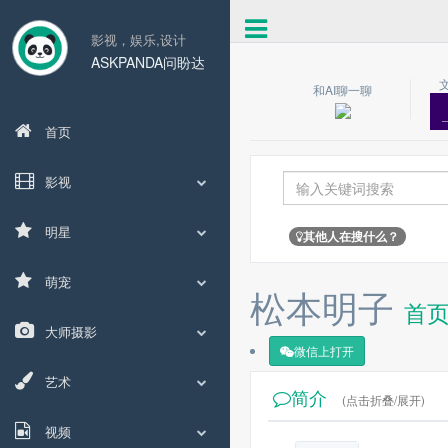
影视，娱乐,设计
ASKPANDA问盼达
和AI聊一聊
首页
影视
明星
其他人在搜什么？
萌宠
松本明子
首
大师摄影
微信上打开
艺术
简介
(点击折叠/展开)
视频