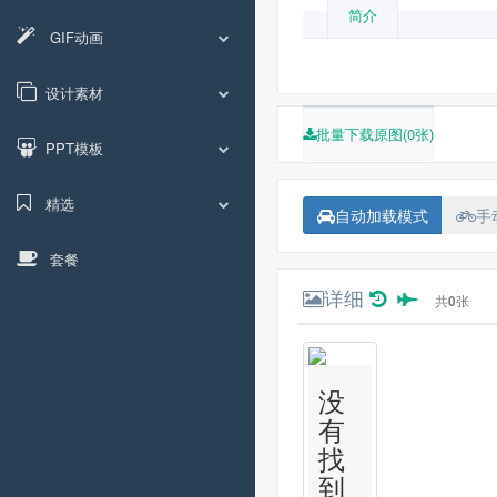
简介
GIF动画
设计素材
批量下载原图(0张)
PPT模板
精选
自动加载模式
手
套餐
详细
共
0
张
没
有
找
到