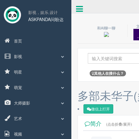
影视，娱乐,设计
ASKPANDA问盼达
和AI聊一聊
首页
影视
明星
其他人在搜什么？
萌宠
多部未华子(
大师摄影
微信上打开
艺术
简介
(点击折叠/展开)
视频