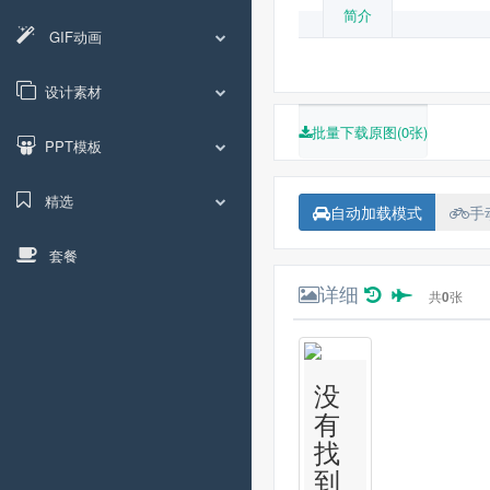
简介
GIF动画
设计素材
批量下载原图(0张)
PPT模板
精选
自动加载模式
手
套餐
详细
共
0
张
没
有
找
到