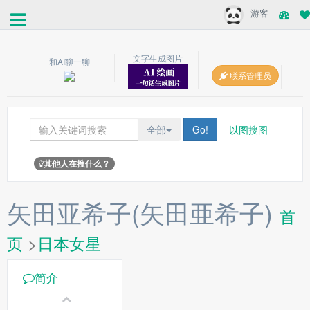
游客
文字生成图片
和AI聊一聊
联系管理员
全部
Go!
以图搜图
其他人在搜什么？
矢田亚希子(矢田亜希子)
首
页
>
日本女星
简介