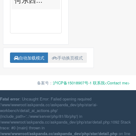
自动加载模式
手动换页模式
备案号：
沪ICP备15018907号-1
联系我<Contact me>
Fatal error
: Uncaught Error: Failed opening required
'/www/wwwroot/askpanda.cc/askpanda_dev/php/star/ai-
workbench/detail_ai_actions.php'
(include_path='.:/www/server/php/81/lib/php') in
/www/wwwroot/askpanda.cc/askpanda_dev/php/star/detail.php:1092 Stack
trace: #0 {main} thrown in
/www/wwwroot/askpanda.cc/askpanda_dev/php/star/detail.php
on line