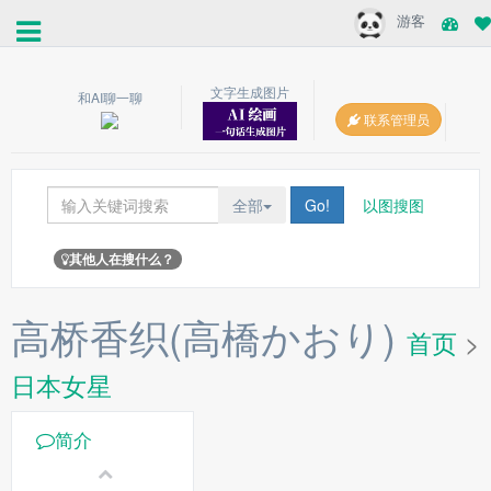
游客
文字生成图片
和AI聊一聊
联系管理员
全部
Go!
以图搜图
其他人在搜什么？
高桥香织(高橋かおり)
首页
>
日本女星
简介