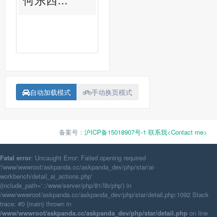
自动加载模式
手动换页模式
备案号：
沪ICP备15018907号-1
联系我<Contact me>
Fatal error
: Uncaught Error: Failed opening required
'/www/wwwroot/askpanda.cc/askpanda_dev/php/star/ai-
workbench/detail_ai_actions.php'
(include_path='.:/www/server/php/81/lib/php') in
/www/wwwroot/askpanda.cc/askpanda_dev/php/star/detail.php:1092 Stack
trace: #0 {main} thrown in
/www/wwwroot/askpanda.cc/askpanda_dev/php/star/detail.php
on line