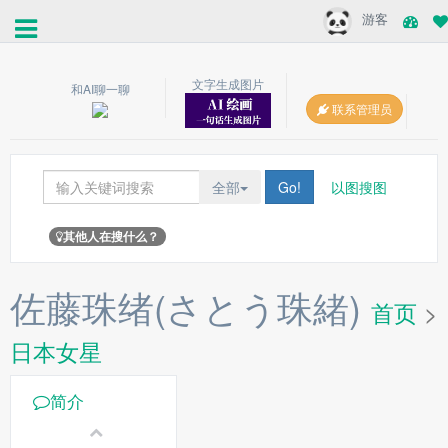
游客
文字生成图片
和AI聊一聊
联系管理员
全部
Go!
以图搜图
其他人在搜什么？
佐藤珠绪(さとう珠緒)
首页
>
日本女星
简介