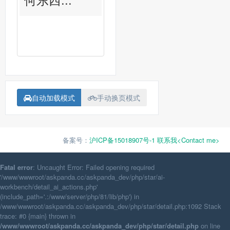
自动加载模式
手动换页模式
备案号：
沪ICP备15018907号-1
联系我<Contact me>
Fatal error
: Uncaught Error: Failed opening required
'/www/wwwroot/askpanda.cc/askpanda_dev/php/star/ai-
workbench/detail_ai_actions.php'
(include_path='.:/www/server/php/81/lib/php') in
/www/wwwroot/askpanda.cc/askpanda_dev/php/star/detail.php:1092 Stack
trace: #0 {main} thrown in
/www/wwwroot/askpanda.cc/askpanda_dev/php/star/detail.php
on line