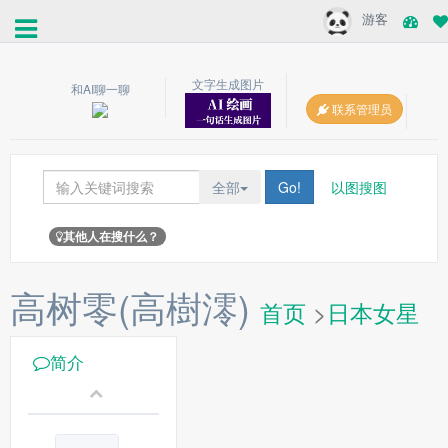
游客
文字生成图片
和AI聊一聊
联系管理员
全部
Go!
以图搜图
其他人在搜什么？
高树零(高樹澪)
首页
>
日本女星
简介