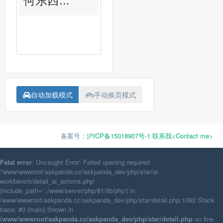
自动加载模式
手动换页模式
备案号：
沪ICP备15018907号-1
联系我<Contact me>
Fatal error
: Uncaught Error: Failed opening required
'/www/wwwroot/askpanda.cc/askpanda_dev/php/star/ai-
workbench/detail_ai_actions.php'
(include_path='.:/www/server/php/81/lib/php') in
/www/wwwroot/askpanda.cc/askpanda_dev/php/star/detail.php:1092 Stack
trace: #0 {main} thrown in
/www/wwwroot/askpanda.cc/askpanda_dev/php/star/detail.php
on line