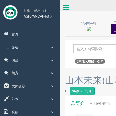
影视，娱乐,设计
ASKPANDA问盼达
和AI聊一聊
首页
影视
明星
其他人在搜什么？
萌宠
山本未来(山
大师摄影
微信上打开
艺术
简介
(点击折叠/展开)
视频