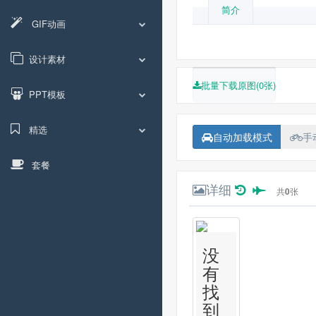
简介
GIF动画
设计素材
批量下载原图(0张)
PPT模板
精选
自动加载模式
手
套餐
详细
共
0
张
没
有
找
到