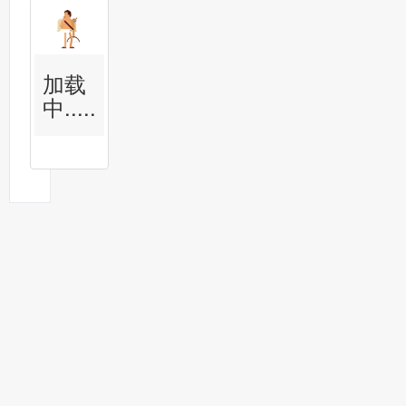
加载
中.....