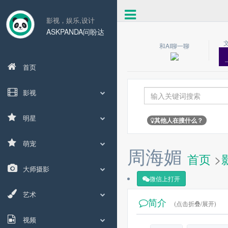
影视，娱乐,设计
ASKPANDA问盼达
和AI聊一聊
首页
影视
明星
其他人在搜什么？
萌宠
周海媚
首页
>
大师摄影
微信上打开
艺术
简介
(点击折叠/展开)
视频