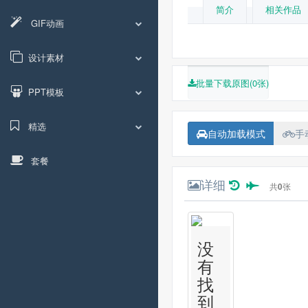
简介
相关作品
GIF动画
设计素材
批量下载原图(0张)
PPT模板
精选
自动加载模式
手
套餐
详细
共
0
张
没
有
找
到