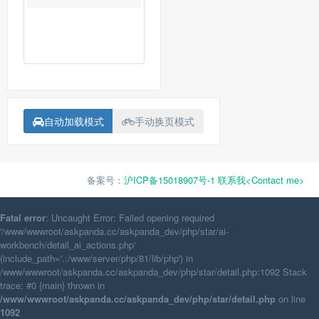
自动加载模式
手动换页模式
备案号：
沪ICP备15018907号-1
联系我<Contact me>
Fatal error
: Uncaught Error: Failed opening required
'/www/wwwroot/askpanda.cc/askpanda_dev/php/star/ai-
workbench/detail_ai_actions.php'
(include_path='.:/www/server/php/81/lib/php') in
/www/wwwroot/askpanda.cc/askpanda_dev/php/star/detail.php:1092 Stack
trace: #0 {main} thrown in
/www/wwwroot/askpanda.cc/askpanda_dev/php/star/detail.php
on line
1092