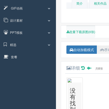
简介
相关作品
GIF动画
设计素材
批量下载原图(0张)
PPT模板
精选
自动加载模式
手
套餐
详细
共
0
张
没
有
找