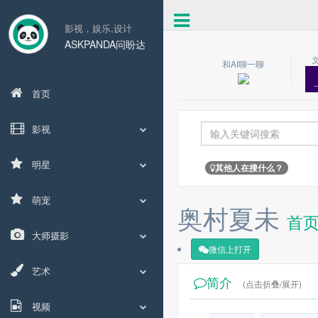
影视，娱乐,设计
ASKPANDA问盼达
和AI聊一聊
首页
影视
明星
其他人在搜什么？
萌宠
奥村夏未
首
大师摄影
微信上打开
艺术
简介
(点击折叠/展开)
视频