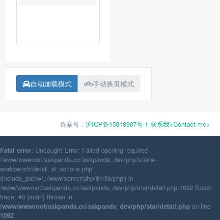
自动加载模式
手动换页模式
备案号：
沪ICP备15018907号-1
联系我<Contact me>
Fatal error
: Uncaught Error: Failed opening required
'/www/wwwroot/askpanda.cc/askpanda_dev/php/star/ai-
workbench/detail_ai_actions.php'
(include_path='.:/www/server/php/81/lib/php') in
/www/wwwroot/askpanda.cc/askpanda_dev/php/star/detail.php:1092 Stack
trace: #0 {main} thrown in
/www/wwwroot/askpanda.cc/askpanda_dev/php/star/detail.php
on line
1092