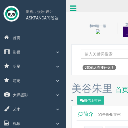
影视，娱乐,设计
ASKPANDA问盼达
和AI聊一聊
首页
影视
明星
其他人在搜什么？
萌宠
美谷朱里
首
大师摄影
微信上打开
艺术
简介
(点击折叠/展开)
视频