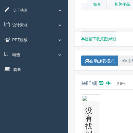
简介
相关作品
GIF动画
设计素材
批量下载原图(0张)
PPT模板
精选
自动加载模式
手
套餐
详细
共
0
张
没
有
找