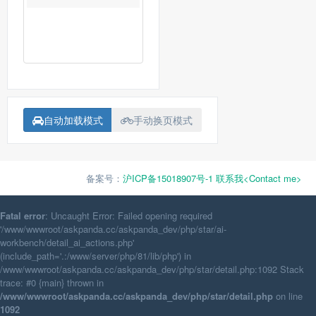
自动加载模式
手动换页模式
备案号：
沪ICP备15018907号-1
联系我<Contact me>
Fatal error
: Uncaught Error: Failed opening required
'/www/wwwroot/askpanda.cc/askpanda_dev/php/star/ai-
workbench/detail_ai_actions.php'
(include_path='.:/www/server/php/81/lib/php') in
/www/wwwroot/askpanda.cc/askpanda_dev/php/star/detail.php:1092 Stack
trace: #0 {main} thrown in
/www/wwwroot/askpanda.cc/askpanda_dev/php/star/detail.php
on line
1092