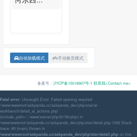
自动加载模式
手动换页模式
备案号：
沪ICP备15018907号-1
联系我<Contact me>
Fatal error
: Uncaught Error: Failed opening required
'/www/wwwroot/askpanda.cc/askpanda_dev/php/star/ai-
workbench/detail_ai_actions.php'
(include_path='.:/www/server/php/81/lib/php') in
/www/wwwroot/askpanda.cc/askpanda_dev/php/star/detail.php:1092 Stack
trace: #0 {main} thrown in
/www/wwwroot/askpanda.cc/askpanda_dev/php/star/detail.php
on line