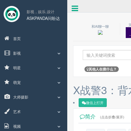
影视，娱乐,设计
ASKPANDA问盼达
和AI聊一聊
首页
影视
明星
其他人在搜什么？
萌宠
X战警3：
大师摄影
微信上打开
艺术
简介
(点击折叠/展开)
视频