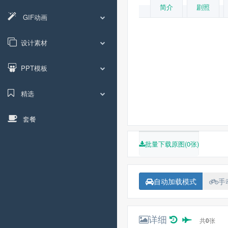
简介
剧照
GIF动画
布莱特·拉特纳
西
丽贝卡·罗梅恩
肖恩·阿什莫
设计素材
PPT模板
法米克·詹森
精选
套餐
批量下载原图(0张)
自动加载模式
手
详细
共
0
张